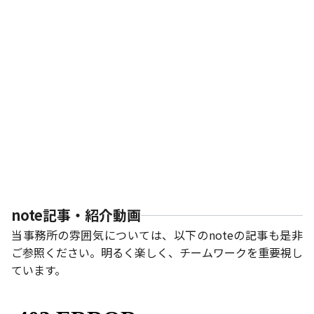
るかが問われる時代になりました。当事務所は、クライア
ントの最善の利益を追求しつつ、社会における真の公器と
して責任ある存在となれるよう、弁護士として確固たる職
業倫理を持ち、その使命を全うしていきます。
当事務所は、企業法務の中でも高度な専門性が求められ
る会社法やM&A、独占禁止法、複雑な商取引などの分野
において、特に複雑・難解な案件の解決に努めてまいりま
す。今後、メンバーの不断の努力とテクノロジーの活用に
より、日本で最も信頼されるグローバルな事務所として発
展していきたいと考えております。
note記事・紹介動画
当事務所の雰囲気については、以下のnoteの記事も是非
ご参照ください。明るく楽しく、チームワークを重要視し
ています。