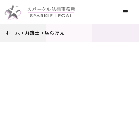
ホーム
弁護士
廣瀨亮太
資格/登録
得意分野
学歴
経歴
インタビュー