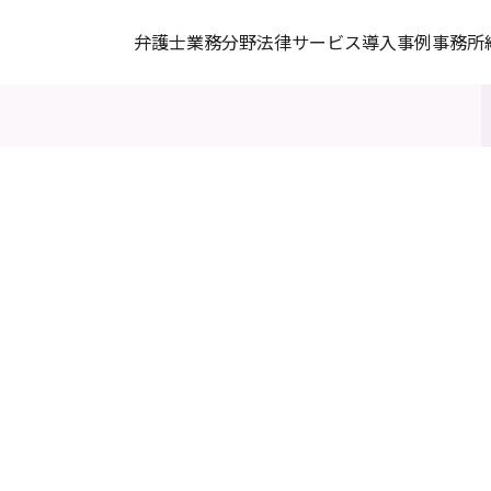
弁護士
業務分野
法律サービス
導入事例
事務所