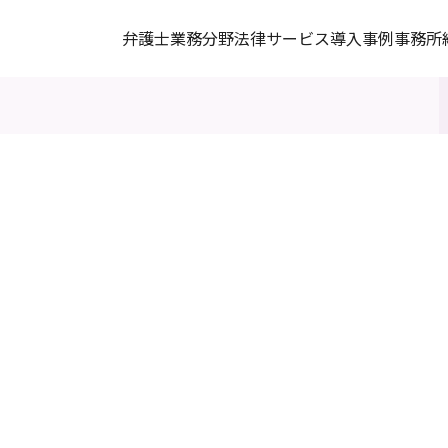
弁護士
業務分野
法律サービス
導入事例
事務所