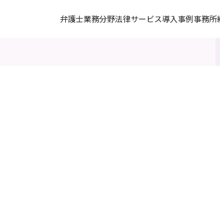
弁護士
業務分野
法律サービス
導入事例
事務所