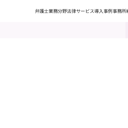
弁護士
業務分野
法律サービス
導入事例
事務所