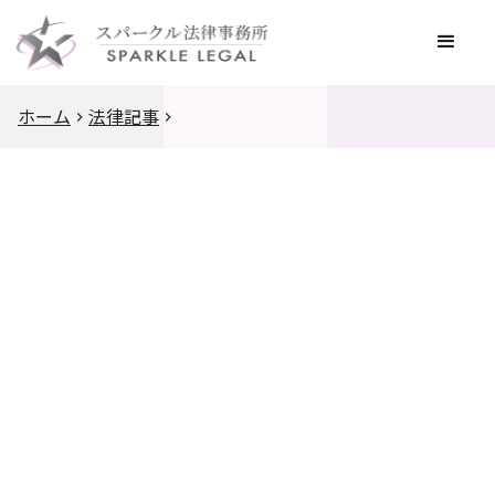
ホーム
法律記事
IT
訴訟・裁判
スパークル法律事務所
2023
.
3
.
24
|
【改正のポイント】