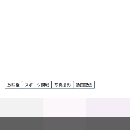
弁護士 伊東晃
放映権
スポーツ観戦
写真撮影
動画配信