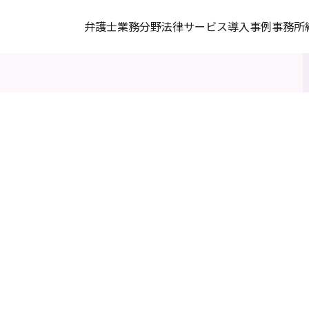
弁護士
業務分野
法律サービス
導入事例
事務所