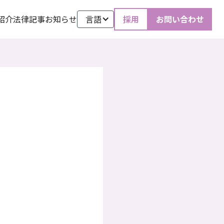
紹介
法律記事
お知らせ
言語
採用
お問い合わせ
9
|
弁護士 小幡映未子