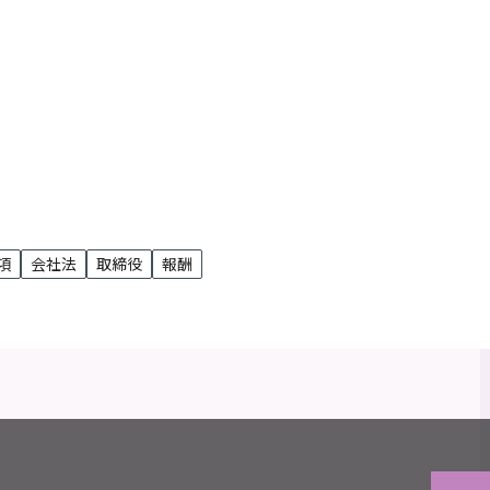
子
項
会社法
取締役
報酬