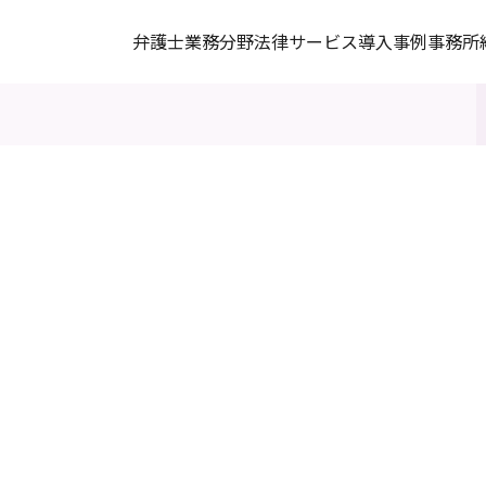
弁護士
業務分野
法律サービス
導入事例
事務所
2024
.
8
.