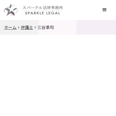
ホーム
弁護士
三谷革司
受賞歴
資格/登録
得意分野
学歴
経歴
活動・その他
論文・出版等
講演・メディア等
法律記事
インタビュー